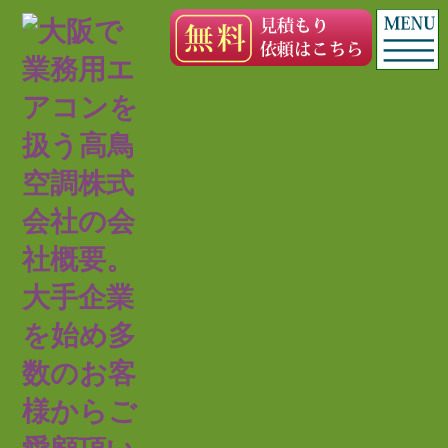
室内機1台
/室外機1台のセット価格目安表
（機器価格＋施工費含）
※リース5年契約の場合の目安表です。
契約年数により月額料金が多少前後いたします。
詳しくはお問い合わせください。
8～10坪